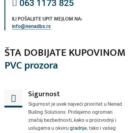
063 1173 825
ILI POŠALJITE UPIT MEJLOM NA:
info@nenadbs.rs
ŠTA DOBIJATE KUPOVINOM
PVC prozora
Sigurnost
Sigurnost je uvek najveći prioritet u Nenad
Builing Solutions. Pridajemo ogroman
značaj bezbednosti, kako u proizvodnji i
uslugama u okviru
gradnje
, tako i vašeg