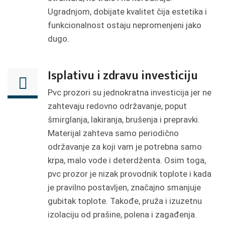
Ugradnjom, dobijate kvalitet čija estetika i
funkcionalnost ostaju nepromenjeni jako
dugo.
Isplativu i zdravu investiciju
Pvc prozori su jednokratna investicija jer ne
zahtevaju redovno održavanje, poput
šmirglanja, lakiranja, brušenja i prepravki.
Materijal zahteva samo periodično
održavanje za koji vam je potrebna samo
krpa, malo vode i deterdženta. Osim toga,
pvc prozor je nizak provodnik toplote i kada
je pravilno postavljen, značajno smanjuje
gubitak toplote. Takođe, pruža i izuzetnu
izolaciju od prašine, polena i zagađenja.