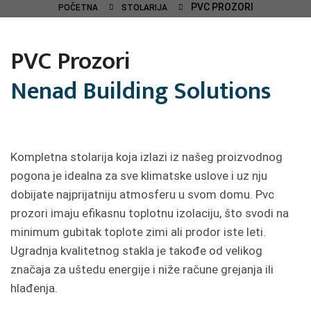
PVC PROZORI
POČETNA
STOLARIJA
PVC Prozori
Nenad Building Solutions
Kompletna stolarija koja izlazi iz našeg proizvodnog
pogona je idealna za sve klimatske uslove i uz nju
dobijate najprijatniju atmosferu u svom domu. Pvc
prozori imaju efikasnu toplotnu izolaciju, što svodi na
minimum gubitak toplote zimi ali prodor iste leti.
Ugradnja kvalitetnog stakla je takođe od velikog
značaja za uštedu energije i niže račune grejanja ili
hlađenja.