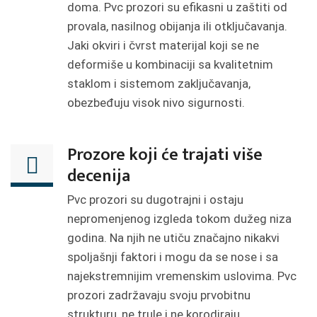
doma. Pvc prozori su efikasni u zaštiti od
provala, nasilnog obijanja ili otključavanja.
Jaki okviri i čvrst materijal koji se ne
deformiše u kombinaciji sa kvalitetnim
staklom i sistemom zaključavanja,
obezbeđuju visok nivo sigurnosti.
Prozore koji će trajati više
decenija
Pvc prozori su dugotrajni i ostaju
nepromenjenog izgleda tokom dužeg niza
godina. Na njih ne utiču značajno nikakvi
spoljašnji faktori i mogu da se nose i sa
najekstremnijim vremenskim uslovima. Pvc
prozori zadržavaju svoju prvobitnu
strukturu, ne trule i ne korodiraju.