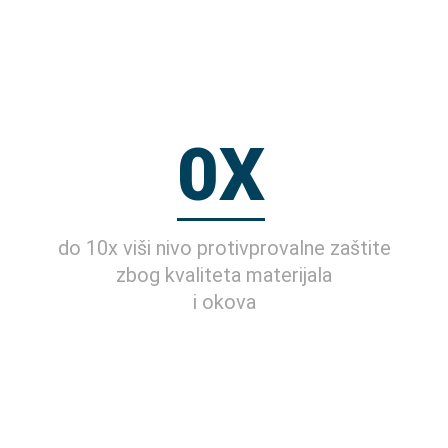
0
X
do 10x viši nivo protivprovalne zaštite
zbog kvaliteta materijala
i okova