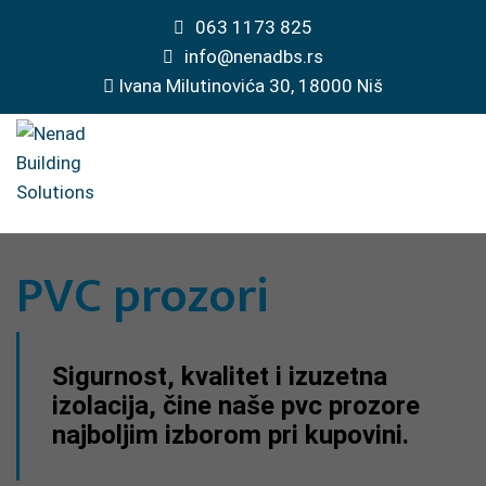
063 1173 825
info@nenadbs.rs
Ivana Milutinovića 30, 18000 Niš
PVC prozori
Sigurnost, kvalitet i izuzetna
izolacija, čine naše pvc prozore
najboljim izborom pri kupovini.