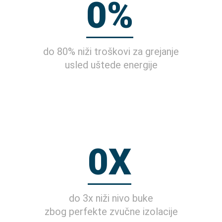
0
%
do 80% niži troškovi za grejanje
usled uštede energije
0
X
do 3x niži nivo buke
zbog perfekte zvučne izolacije