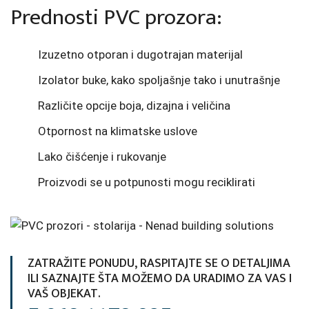
Prednosti PVC prozora:
Izuzetno otporan i dugotrajan materijal
Izolator buke, kako spoljašnje tako i unutrašnje
Različite opcije boja, dizajna i veličina
Otpornost na klimatske uslove
Lako čišćenje i rukovanje
Proizvodi se u potpunosti mogu reciklirati
ZATRAŽITE PONUDU, RASPITAJTE SE O DETALJIMA
ILI SAZNAJTE ŠTA MOŽEMO DA URADIMO ZA VAS I
VAŠ OBJEKAT.