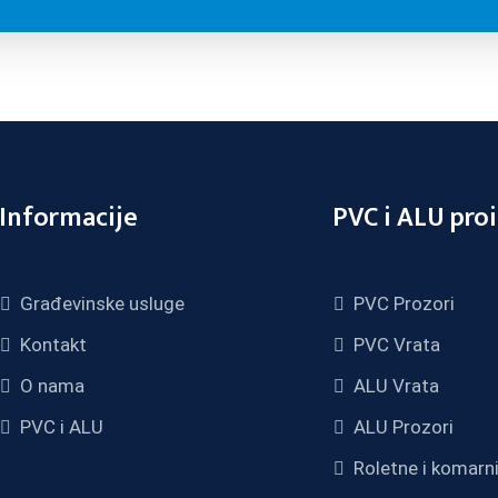
Informacije
PVC i ALU pro
Građevinske usluge
PVC Prozori
Kontakt
PVC Vrata
O nama
ALU Vrata
PVC i ALU
ALU Prozori
Roletne i komarni