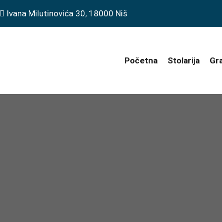
Ivana Milutinovića 30, 18000 Niš
Početna
Stolarija
Gr