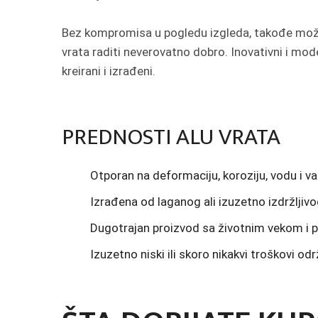
Bez kompromisa u pogledu izgleda, takođe može
vrata raditi neverovatno dobro. Inovativni i mode
kreirani i izrađeni.
PREDNOSTI ALU VRATA
Otporan na deformaciju, koroziju, vodu i va
Izrađena od laganog ali izuzetno izdržljivo
Dugotrajan proizvod sa životnim vekom i 
Izuzetno niski ili skoro nikakvi troškovi od