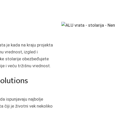
ata je kada na kraju projekta
u vrednost, izgled i
ke stolarije obezbeđujete
ije i veću tržišnu vrednost.
olutions
 da ispunjavaju najbolje
čiji je životni vek nekoliko