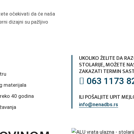
te očekivati da će naša
rni dizajni su pažljivo
UKOLIKO ŽELITE DA RA
STOLARIJE, MOŽETE NAS
ZAKAZATI TERMIN SAST
tru
063 1173 8
g materijala
ILI POŠALJITE UPIT MEJ
preko 40 godina
info@nenadbs.rs
ržavanja