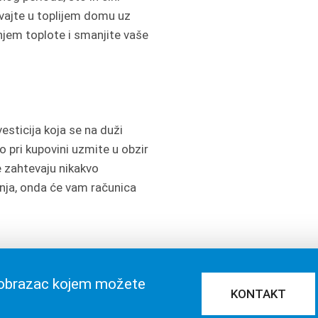
vajte u toplijem domu uz
njem toplote i smanjite vaše
vesticija koja se na duži
o pri kupovini uzmite u obzir
ne zahtevaju nikakvo
nja, onda će vam računica
ne obrazac kojem možete
KONTAKT