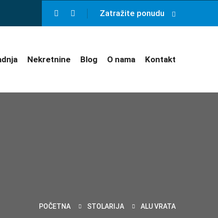
Zatražite ponudu
adnja
Nekretnine
Blog
O nama
Kontakt
POČETNA
STOLARIJA
ALU VRATA