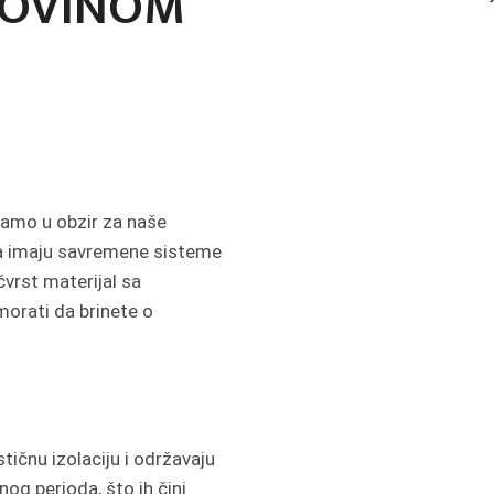
POVINOM
mamo u obzir za naše
oja imaju savremene sisteme
čvrst materijal sa
morati da brinete o
tičnu izolaciju i održavaju
og perioda, što ih čini