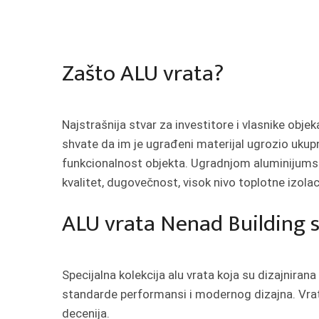
Zašto ALU vrata?
Najstrašnija stvar za investitore i vlasnike objek
shvate da im je ugrađeni materijal ugrozio ukupn
funkcionalnost objekta. Ugradnjom aluminijums
kvalitet, dugovečnost, visok nivo toplotne izolac
ALU vrata Nenad Building s
Specijalna kolekcija alu vrata koja su dizajnirana
standarde performansi i modernog dizajna. Vrata 
decenija.