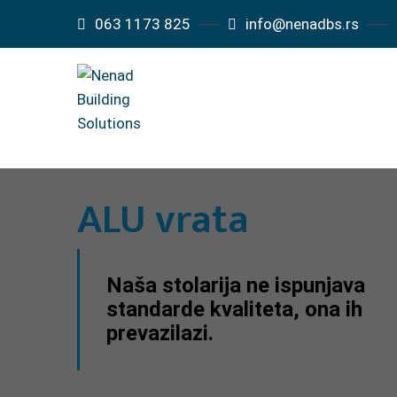
063 1173 825
info@nenadbs.rs
ALU vrata
Naša stolarija ne ispunjava
standarde kvaliteta, ona ih
prevazilazi.