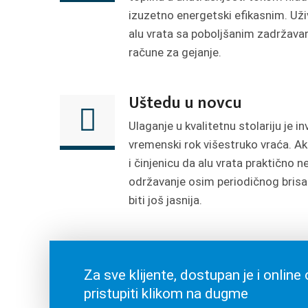
izuzetno energetski efikasnim. Uži
alu vrata sa poboljšanim zadržava
račune za gejanje.
Uštedu u novcu
Ulaganje u kvalitetnu stolariju je in
vremenski rok višestruko vraća. Ak
i činjenicu da alu vrata praktično 
održavanje osim periodičnog brisa
biti još jasnija.
Za sve klijente, dostupan je i onli
pristupiti klikom na dugme